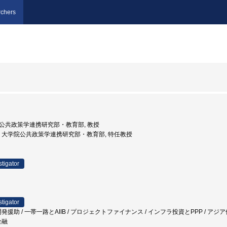
chers
大学院公共政策学連携研究部・教育部, 教授
東京大学, 大学院公共政策学連携研究部・教育部, 特任教授
stigator
stigator
発援助 / 一帯一路とAIIB / プロジェクトファイナンス / インフラ投資とPPP / アジア
金融