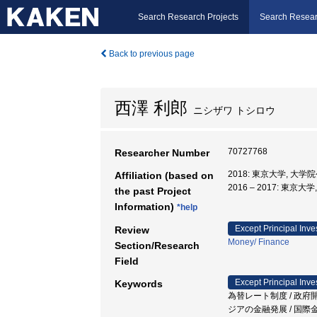
Search Research Projects
Search Resear
Back to previous page
西澤 利郎
ニシザワ トシロウ
70727768
Researcher Number
2018: 東京大学, 
Affiliation (based on
2016 – 2017: 
the past Project
Information)
*help
Except Principal Inve
Review
Money/ Finance
Section/Research
Field
Except Principal Inve
Keywords
為替レート制度 / 政府開
ジアの金融発展 / 国際