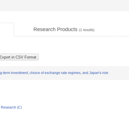
Research Products
(
1
results)
ng-term investment, choice of exchange rate regimes, and Japan's role
ic Research (C)