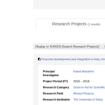
Research Projects
(
1
results)
Financial development and integration in Asia, lo
Principal
Kawai Masahiro
Investigator
Project Period (FY)
2016 – 2018
Research Category
Grant-in-Aid for Scientif
Research Field
Money/ Finance
Research Institution
The University of Tokyo