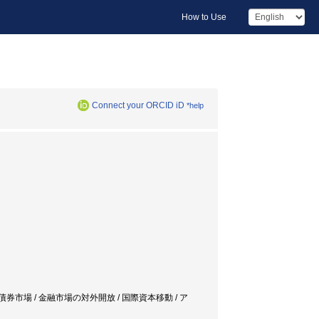
How to Use
Connect your ORCID iD
*help
債券市場 / 金融市場の対外開放 / 国際資本移動 / ア