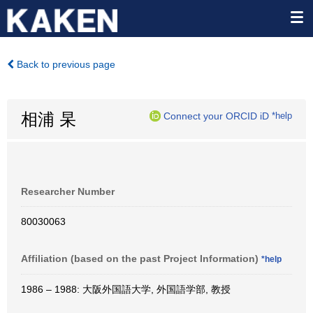
Back to previous page
相浦 杲
Connect your ORCID iD
*help
Researcher Number
80030063
Affiliation (based on the past Project Information)
*help
1986 – 1988: 大阪外国語大学, 外国語学部, 教授