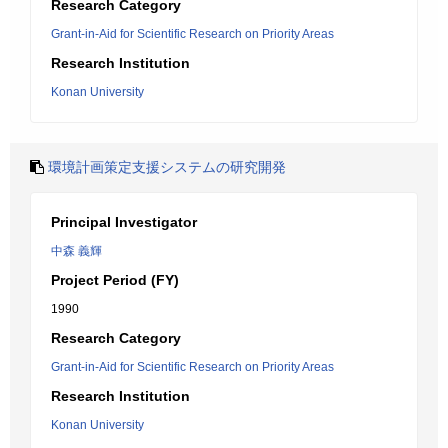
Research Category
Grant-in-Aid for Scientific Research on Priority Areas
Research Institution
Konan University
環境計画策定支援システムの研究開発
Principal Investigator
中森 義輝
Project Period (FY)
1990
Research Category
Grant-in-Aid for Scientific Research on Priority Areas
Research Institution
Konan University