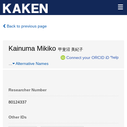
Back to previous page
Kainuma Mikiko
甲斐沼 美紀子
Connect your ORCID iD
*help
…
Alternative Names
Researcher Number
80124337
Other IDs