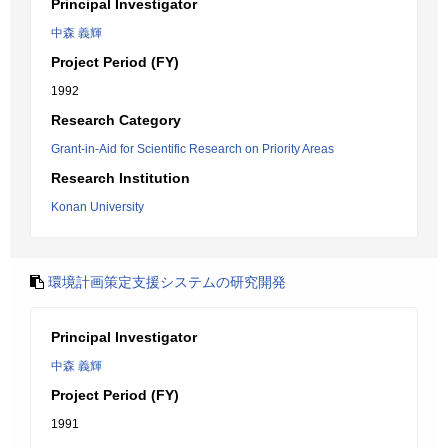
Principal Investigator
中森 義輝
Project Period (FY)
1992
Research Category
Grant-in-Aid for Scientific Research on Priority Areas
Research Institution
Konan University
環境計画策定支援システムの研究開発
Principal Investigator
中森 義輝
Project Period (FY)
1991