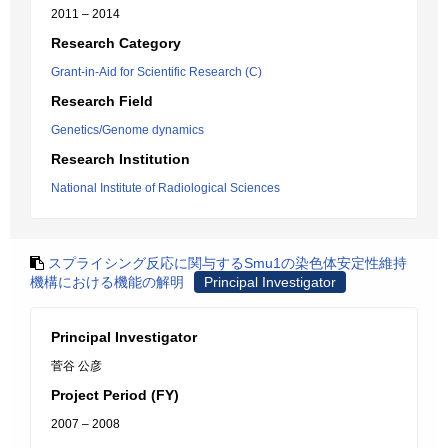
2011 – 2014
Research Category
Grant-in-Aid for Scientific Research (C)
Research Field
Genetics/Genome dynamics
Research Institution
National Institute of Radiological Sciences
スプライシング反応に関与するSmu1の染色体安定性維持
機構における機能の解明
Principal Investigator
Principal Investigator
菅谷 公彦
Project Period (FY)
2007 – 2008