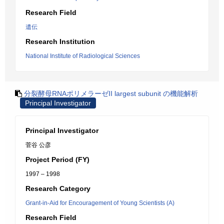
Research Field
遺伝
Research Institution
National Institute of Radiological Sciences
分裂酵母RNAポリメラーゼII largest subunit の機能解析
Principal Investigator
Principal Investigator
菅谷 公彦
Project Period (FY)
1997 – 1998
Research Category
Grant-in-Aid for Encouragement of Young Scientists (A)
Research Field