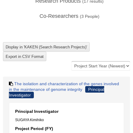
Research Products
(
17
results)
Co-Researchers
(
3
People)
The isolation and characterization of the genes involved
in the maintenance of genome integrity
Principal
Investigator
Principal Investigator
SUGAYA Kimihiko
Project Period (FY)