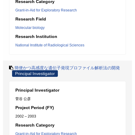
Research Category
Grant-in-Aid for Exploratory Research
Research Field
Molecular biology
Research Institution
National Institute of Radiological Sciences
簡便かつ高感度な遺伝子発現プロファイル解析法の開発
Principal Investigator
Principal Investigator
菅谷 公彦
Project Period (FY)
2002 – 2003
Research Category
Grant-in-Aid for Exploratory Research