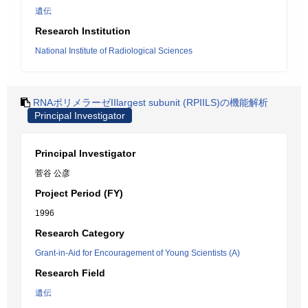
遺伝
Research Institution
National Institute of Radiological Sciences
RNAポリメラーゼIIlargest subunit (RPIILS)の機能解析
Principal Investigator
Principal Investigator
菅谷 公彦
Project Period (FY)
1996
Research Category
Grant-in-Aid for Encouragement of Young Scientists (A)
Research Field
遺伝