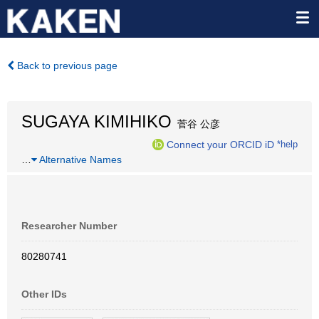
Back to previous page
SUGAYA KIMIHIKO
菅谷 公彦
Connect your ORCID iD
*help
…
Alternative Names
Researcher Number
80280741
Other IDs