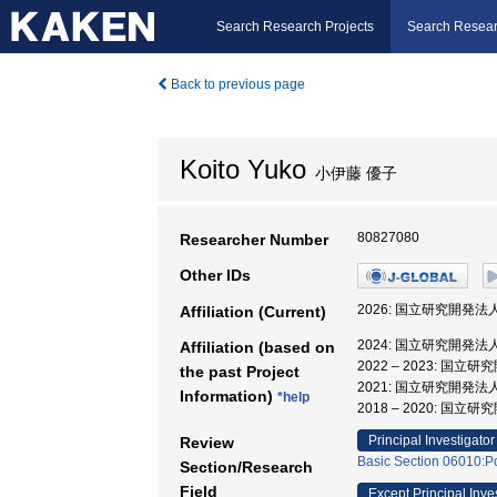
Search Research Projects
Search Resear
Back to previous page
Koito Yuko
小伊藤 優子
80827080
Researcher Number
Other IDs
2026: 国立研究開発
Affiliation (Current)
2024: 国立研究開発
Affiliation (based on
2022 – 2023:
the past Project
2021: 国立研究開発
Information)
*help
2018 – 2020:
Principal Investigator
Review
Basic Section 06010:Pol
Section/Research
Field
Except Principal Inve