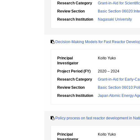
Research Category
Grant-in-Aid for Scientif
Review Section
Basic Section 06020:Inter
Research Institution
Nagasaki University
Decision-Making Models for Fast Reactor Develop
Principal
Koito Yuko
Investigator
Project Period (FY)
2020 – 2024
Research Category
Grant-in-Aid for Early-Ca
Review Section
Basic Section 06010:Poli
Research Institution
Japan Atomic Energy Ag
Policy process on fast reactor development in Nat
Principal
Koito Yuko
Investigator