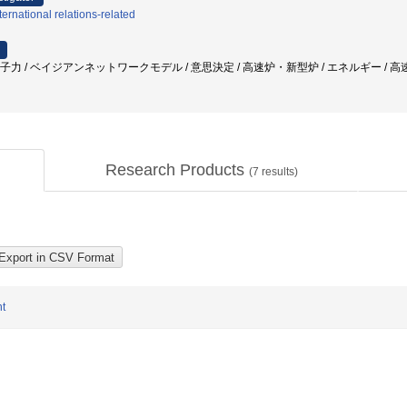
ernational relations-related
 原子力 / ベイジアンネットワークモデル / 意思決定 / 高速炉・新型炉 / エネルギー / 
Research Products
(
7
results)
nt