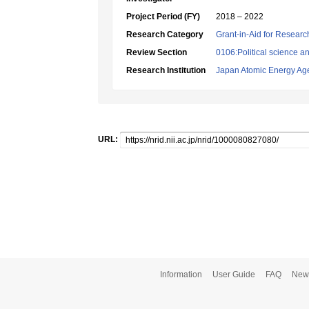
Project Period (FY)
2018 – 2022
Research Category
Grant-in-Aid for Research
Review Section
0106:Political science an
Research Institution
Japan Atomic Energy Ag
URL:
Information
User Guide
FAQ
New