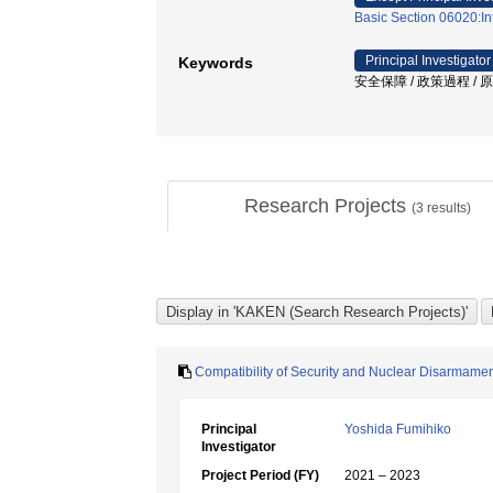
Basic Section 06020:Int
Principal Investigator
Keywords
安全保障 / 政策過程 /
Research Projects
(
3
results)
Compatibility of Security and Nuclear Disarmame
Principal
Yoshida Fumihiko
Investigator
Project Period (FY)
2021 – 2023