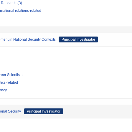
ic Research (B)
national relations-related
ment in National Security Contexts
Principal Investigator
reer Scientists
tics-related
ency
ional Security
Principal Investigator