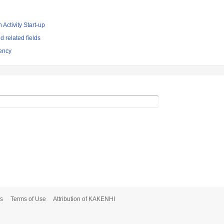
 Activity Start-up
d related fields
ency
s
Terms of Use
Attribution of KAKENHI