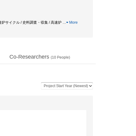
高速炉サイクル / 史料調査・収集 / 高速炉
…
More
Co-Researchers
(
10
People)