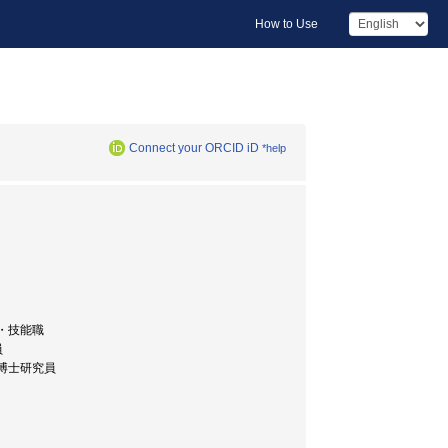
How to Use
Connect your ORCID iD
*help
術・技能職
員
 博士研究員