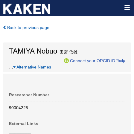
Back to previous page
TAMIYA Nobuo
田宮 信雄
Connect your ORCID iD
*help
…
Alternative Names
Researcher Number
90004225
External Links