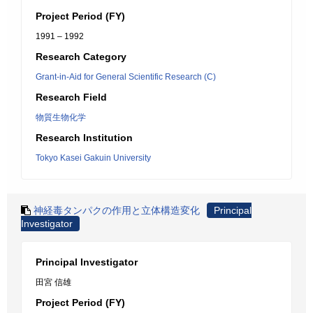
Project Period (FY)
1991 – 1992
Research Category
Grant-in-Aid for General Scientific Research (C)
Research Field
物質生物化学
Research Institution
Tokyo Kasei Gakuin University
神経毒タンパクの作用と立体構造変化
Principal
Investigator
Principal Investigator
田宮 信雄
Project Period (FY)