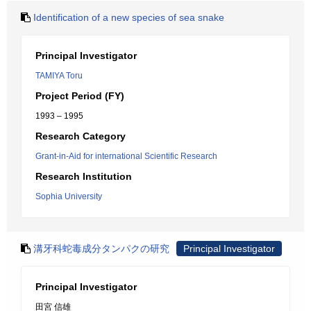
Identification of a new species of sea snake
Principal Investigator
TAMIYA Toru
Project Period (FY)
1993 – 1995
Research Category
Grant-in-Aid for international Scientific Research
Research Institution
Sophia University
溝牙科蛇毒成分タンパクの研究
Principal Investigator
Principal Investigator
田宮 信雄