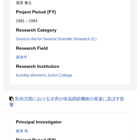
長田 泰公
Project Period (FY)
1991 – 1993
Research Category
Grant-in-Aid for General Scientific Research (C)
Research Field
家政学
Research Institution
Kyoritsu Women's Junior College
乳幼児期における冷房が体温調節機能の発達に及ぼす影
響
Principal Investigator
栃原 裕