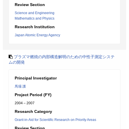
Review Section
Science and Engineering
Mathematics and Physics
Research Institution
Japan Atomic Energy Agency
プラズマ燃焼の内部構造解明のための中性子測定システ
ムの開発
Principal Investigator
馬場 護
Project Period (FY)
2004 – 2007
Research Category
Grant-in-Aid for Scientific Research on Priority Areas
Review Section