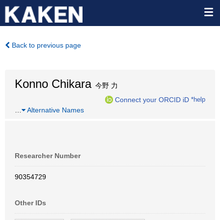
Back to previous page
Konno Chikara
今野 力
Connect your ORCID iD
*help
…
Alternative Names
Researcher Number
90354729
Other IDs