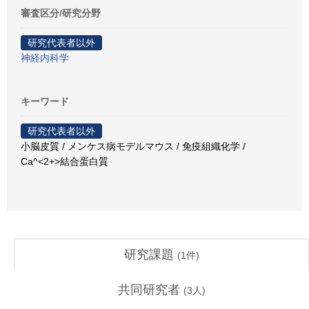
審査区分/研究分野
研究代表者以外
神経内科学
キーワード
研究代表者以外
小脳皮質 / メンケス病モデルマウス / 免疫組織化学 /
Ca^<2+>結合蛋白質
研究課題
(
1
件)
共同研究者
(
3
人)