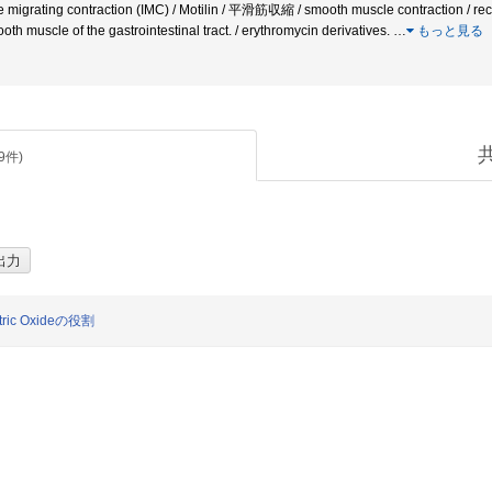
migrating contraction (IMC) / Motilin / 平滑筋収縮 / smooth muscle contraction / recep
oth muscle of the gastrointestinal tract. / erythromycin derivatives.
…
もっと見る
9
件)
c Oxideの役割