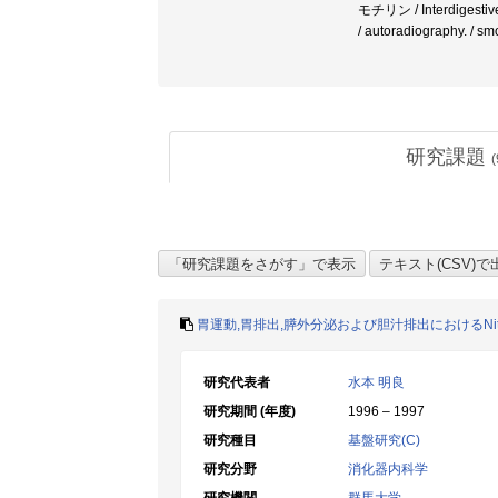
モチリン / Interdigestive 
/ autoradiography. / smo
研究課題
(
胃運動,胃排出,膵外分泌および胆汁排出におけるNitri
研究代表者
水本 明良
研究期間 (年度)
1996 – 1997
研究種目
基盤研究(C)
研究分野
消化器内科学