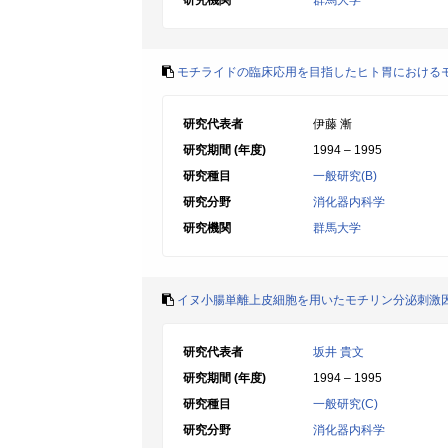
研究機関
群馬大学
モチライドの臨床応用を目指したヒト胃における
研究代表者
伊藤 漸
研究期間 (年度)
1994 – 1995
研究種目
一般研究(B)
研究分野
消化器内科学
研究機関
群馬大学
イヌ小腸単離上皮細胞を用いたモチリン分泌刺激
研究代表者
坂井 貴文
研究期間 (年度)
1994 – 1995
研究種目
一般研究(C)
研究分野
消化器内科学