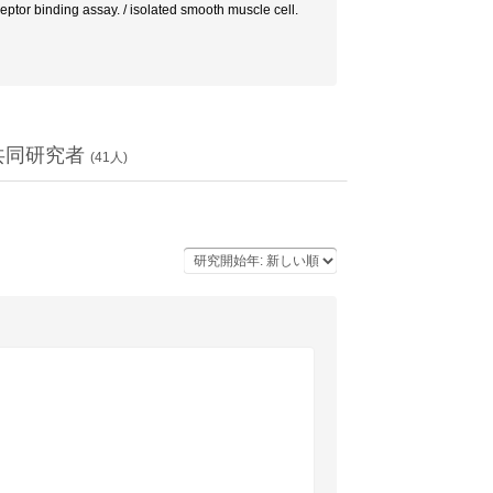
tor binding assay. / isolated smooth muscle cell.
共同研究者
(
41
人)