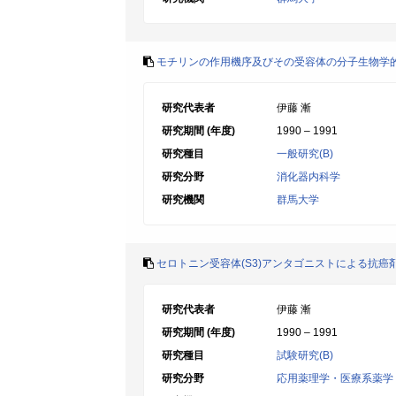
モチリンの作用機序及びその受容体の分子生物学
研究代表者
伊藤 漸
研究期間 (年度)
1990 – 1991
研究種目
一般研究(B)
研究分野
消化器内科学
研究機関
群馬大学
セロトニン受容体(S3)アンタゴニストによる抗
研究代表者
伊藤 漸
研究期間 (年度)
1990 – 1991
研究種目
試験研究(B)
研究分野
応用薬理学・医療系薬学