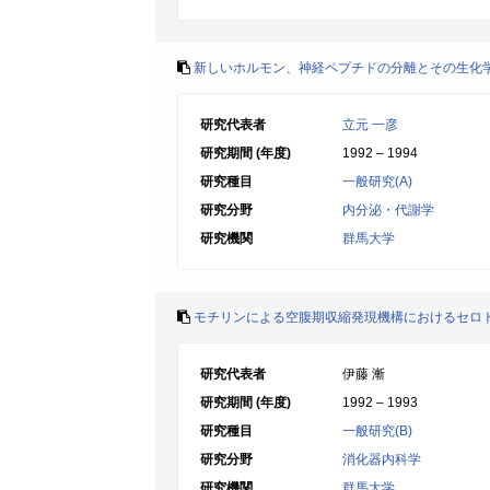
新しいホルモン、神経ペプチドの分離とその生化
研究代表者
立元 一彦
研究期間 (年度)
1992 – 1994
研究種目
一般研究(A)
研究分野
内分泌・代謝学
研究機関
群馬大学
モチリンによる空腹期収縮発現機構におけるセロ
研究代表者
伊藤 漸
研究期間 (年度)
1992 – 1993
研究種目
一般研究(B)
研究分野
消化器内科学
研究機関
群馬大学