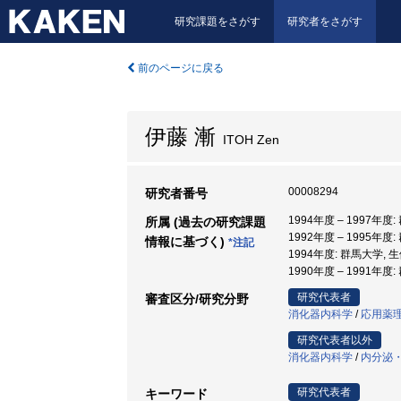
研究課題をさがす
研究者をさがす
前のページに戻る
伊藤 漸
ITOH Zen
00008294
研究者番号
1994年度 – 1997年
所属 (過去の研究課題
1992年度 – 1995年
情報に基づく)
*注記
1994年度: 群馬大学,
1990年度 – 1991
研究代表者
審査区分/研究分野
消化器内科学
/
応用薬
研究代表者以外
消化器内科学
/
内分泌
研究代表者
キーワード