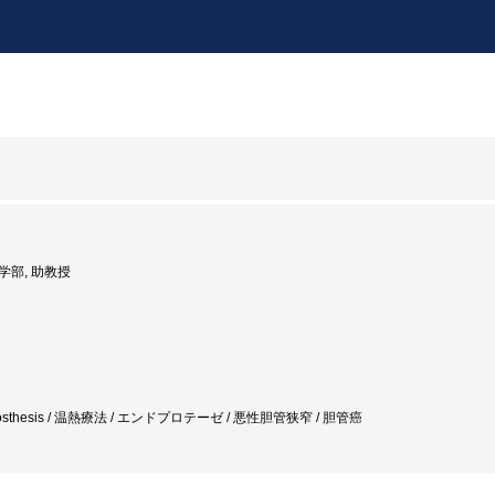
医学部, 助教授
osthesis / 温熱療法 / エンドプロテーゼ / 悪性胆管狭窄 / 胆管癌