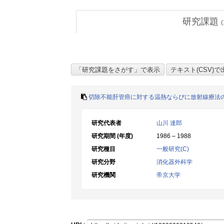
研究課題
(
切除不能肝管癌に対する温熱ならびに放射線療法
研究代表者
山川 達郎
研究期間 (年度)
1986 – 1988
研究種目
一般研究(C)
研究分野
消化器外科学
研究機関
帝京大学