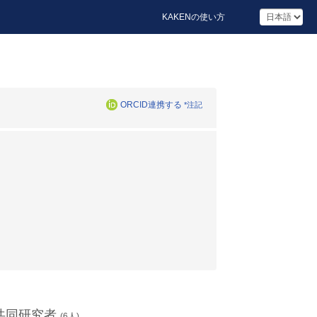
KAKENの使い方
ORCID連携する
*注記
共同研究者
(
6
人)