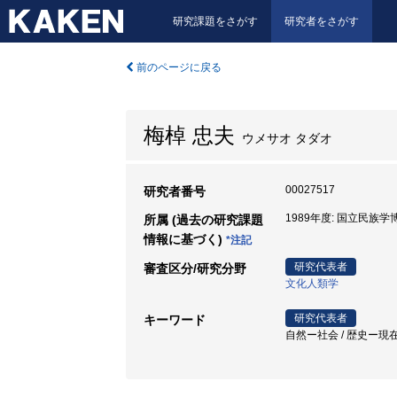
研究課題をさがす
研究者をさがす
前のページに戻る
梅棹 忠夫
ウメサオ タダオ
00027517
研究者番号
1989年度: 国立民族学
所属 (過去の研究課題
情報に基づく)
*注記
研究代表者
審査区分/研究分野
文化人類学
研究代表者
キーワード
自然ー社会 / 歴史ー現在 /