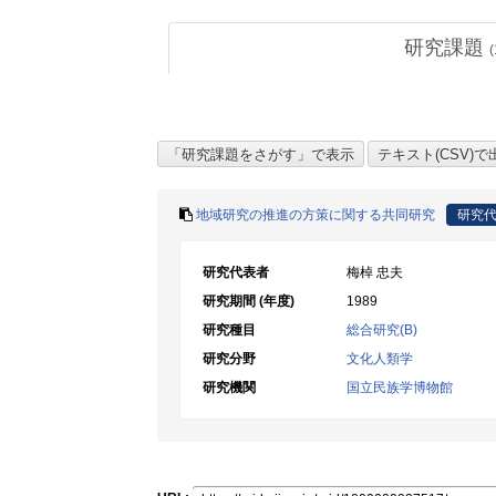
研究課題
(
地域研究の推進の方策に関する共同研究
研究
研究代表者
梅棹 忠夫
研究期間 (年度)
1989
研究種目
総合研究(B)
研究分野
文化人類学
研究機関
国立民族学博物館