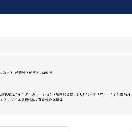
度: 大阪大学, 産業科学研究所, 助教授
線状構造 / インターカレーション / 層間化合物 / ポリ(イン)ポリマー / イオン性高分
/ エチンジイル架橋錯体 / 直線状金属錯体