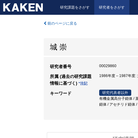
研究課題をさがす
研究者をさがす
前のページに戻る
城 崇
00029860
研究者番号
1986年度 – 1987年
所属 (過去の研究課題
情報に基づく)
*注記
研究代表者以外
キーワード
有機金属高分子錯体 / 直
錯体 / アセチリド錯体 