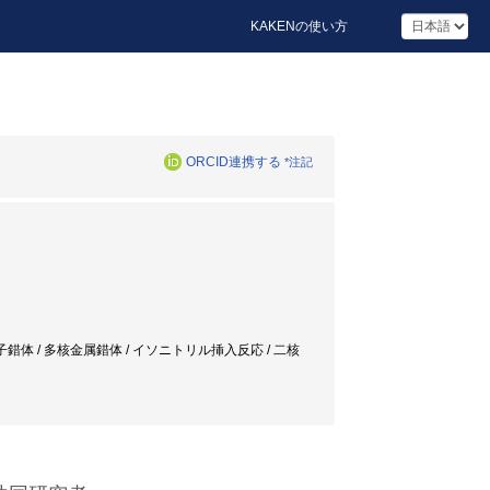
KAKENの使い方
ORCID連携する
*注記
子錯体 / 多核金属錯体 / イソニトリル挿入反応 / 二核