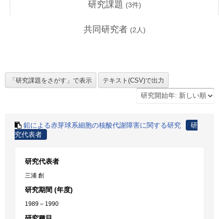
研究課題
(
3
件)
共同研究者
(
2
人)
鉛による赤芽球系細胞の核酸代謝障害に関する研究
研
究代表者
研究代表者
三浦 創
研究期間 (年度)
1989 – 1990
研究種目