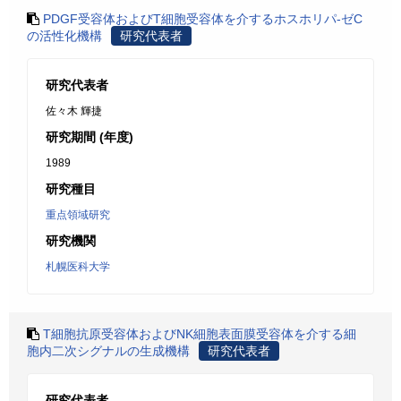
PDGF受容体およびT細胞受容体を介するホスホリパ-ゼC
の活性化機構
研究代表者
研究代表者
佐々木 輝捷
研究期間 (年度)
1989
研究種目
重点領域研究
研究機関
札幌医科大学
T細胞抗原受容体およびNK細胞表面膜受容体を介する細
胞内二次シグナルの生成機構
研究代表者
研究代表者