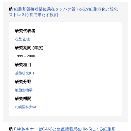
細胞基質接着部位局在タンパク質Hic-5が細胞老化と酸化
ストレス応答で果たす役割
研究代表者
石埜 正穂
研究期間 (年度)
1999 – 2000
研究種目
基盤研究(C)
研究分野
細胞生物学
研究機関
札幌医科大学
FAK族キナーゼCAKβと焦点接着局在Hic-5による細胞形