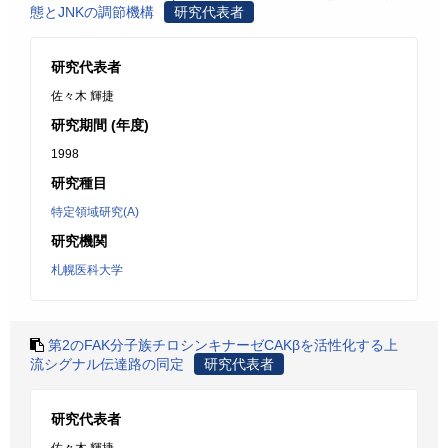
態とJNKの調節機構
研究代表者
研究代表者
佐々木 輝捷
研究期間 (年度)
1998
研究種目
特定領域研究(A)
研究機関
札幌医科大学
第2のFAK分子族チロシンキナーゼCAKβを活性化する上
流シグナル伝達路の同定
研究代表者
研究代表者