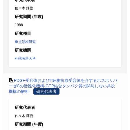
佐々木 輝捷
研究期間 (年度)
1988
研究種目
重点領域研究
研究機関
札幌医科大学
PDGF受容体およびT細胞抗原受容体を介するホスホリパ
ーゼCの活性化機構-GTP結合タンパク質の関与しない共役
機構の解析-
研究代表者
研究代表者
佐々木 輝捷
研究期間 (年度)