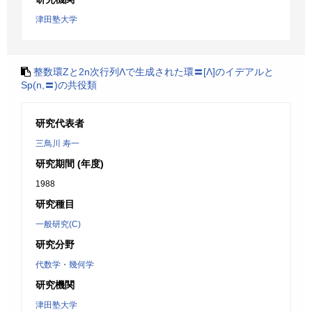
津田塾大学
整数環Ζと2n次行列Λで生成された環〓[Λ]のイデアルと
Sp(n,〓)の共役類
研究代表者
三鳥川 寿一
研究期間 (年度)
1988
研究種目
一般研究(C)
研究分野
代数学・幾何学
研究機関
津田塾大学