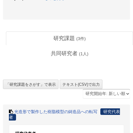
研究課題
(
3
件)
共同研究者
(
1
人)
光造形で製作した樹脂模型の鋳造品への転写
研究代表
者