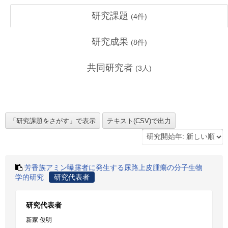
研究課題
(
4
件)
研究成果
(
8
件)
共同研究者
(
3
人)
芳香族アミン曝露者に発生する尿路上皮腫瘍の分子生物
学的研究
研究代表者
研究代表者
新家 俊明