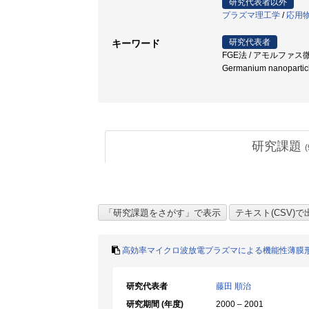
研究代表者以外
プラズマ理工学
/
応用
研究代表者
キーワード
FGE法 / アモルファス微粒子 / 高
Germanium nanoparti
研究課題
(
高効率マイクロ波放電プラズマによる機能性薄膜
研究代表者
藤田 順治
研究期間 (年度)
2000 – 2001