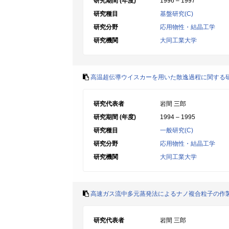
研究期間 (年度)
1996 – 1997
研究種目
基盤研究(C)
研究分野
応用物性・結晶工学
研究機関
大同工業大学
高温超伝導ウイスカーを用いた散逸過程に関する
研究代表者
岩間 三郎
研究期間 (年度)
1994 – 1995
研究種目
一般研究(C)
研究分野
応用物性・結晶工学
研究機関
大同工業大学
高速ガス流中多元蒸発法によるナノ複合粒子の作
研究代表者
岩間 三郎