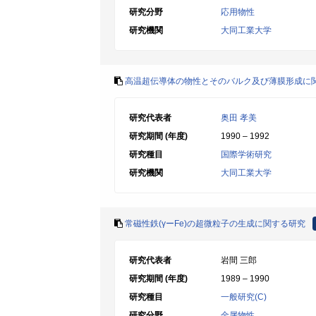
研究分野
応用物性
研究機関
大同工業大学
高温超伝導体の物性とそのバルク及び薄膜形成に
研究代表者
奥田 孝美
研究期間 (年度)
1990 – 1992
研究種目
国際学術研究
研究機関
大同工業大学
常磁性鉄(γーFe)の超微粒子の生成に関する研究
研究代表者
岩間 三郎
研究期間 (年度)
1989 – 1990
研究種目
一般研究(C)
研究分野
金属物性