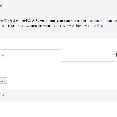
物性
速ガス流中蒸発法 / Amorphous Structure / Photoluminescence Characteristics / Par
cles / Flowing Gas Evaporation Method / アモルファス構造
…
もっと見る
9
件)
形成