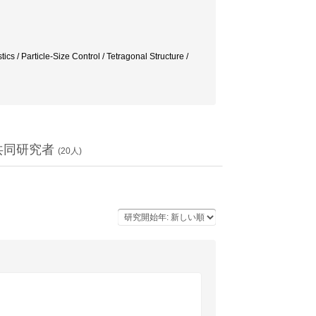
ticle-Size Control / Tetragonal Structure /
共同研究者
(
20
人)