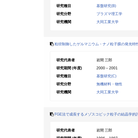
研究種目
基盤研究(B)
研究分野
プラズマ理工学
研究機関
大同工業大学
粒径制御したゲルマニウム・ナノ粒子膜の発光特
研究代表者
岩間 三郎
研究期間 (年度)
2000 – 2001
研究種目
基盤研究(C)
研究分野
無機材料・物性
研究機関
大同工業大学
FGE法で成長するメゾスコピック粒子の結晶学的
研究代表者
岩間 三郎