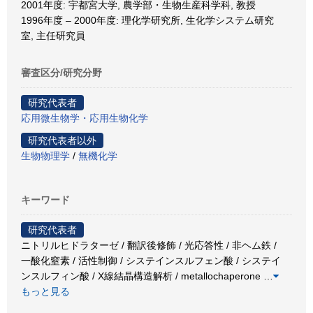
2001年度: 宇都宮大学, 農学部・生物生産科学科, 教授
1996年度 – 2000年度: 理化学研究所, 生化学システム研究
室, 主任研究員
審査区分/研究分野
研究代表者
応用微生物学・応用生物化学
研究代表者以外
生物物理学
/
無機化学
キーワード
研究代表者
ニトリルヒドラターゼ / 翻訳後修飾 / 光応答性 / 非ヘム鉄 /
一酸化窒素 / 活性制御 / システインスルフェン酸 / システイ
ンスルフィン酸 / X線結晶構造解析 / metallochaperone
…
もっと見る