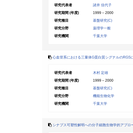
研究代表者
諸井 佳代子
研究期間 (年度)
1999 – 2000
研究種目
基盤研究(C)
研究分野
薬理学一般
研究機関
千葉大学
心血管系における三量体G蛋白質シグナルのRGS
研究代表者
木村 定雄
研究期間 (年度)
1999 – 2000
研究種目
基盤研究(C)
研究分野
機能生物化学
研究機関
千葉大学
シナプス可塑性解明への分子細胞生物学的アプロ