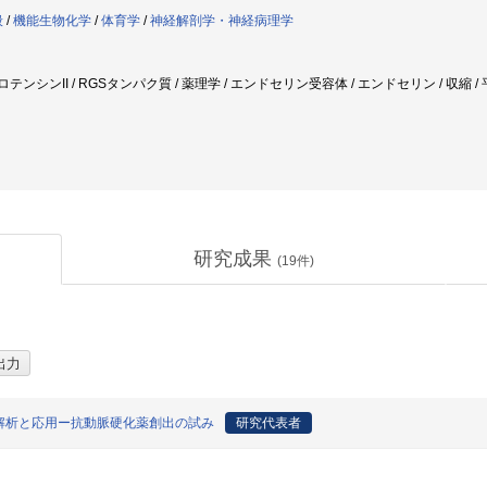
般
/
機能生物化学
/
体育学
/
神経解剖学・神経病理学
ロテンシンII / RGSタンパク質 / 薬理学 / エンドセリン受容体 / エンドセリン / 収縮 / 
研究成果
(
19
件)
解析と応用ー抗動脈硬化薬創出の試み
研究代表者