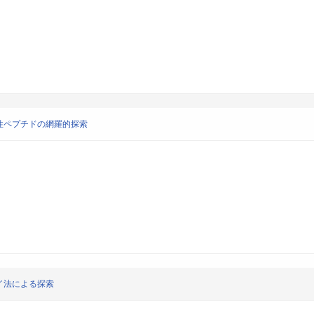
性ペプチドの網羅的探索
イ法による探索