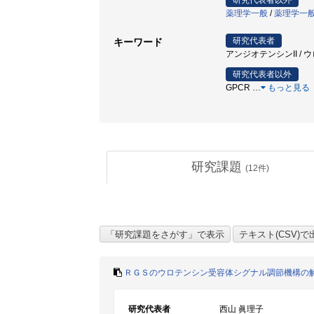
研究代表者以外
薬理学一般
/
薬理学一
研究代表者
キーワード
アンジオテンシンII / ウ
研究代表者以外
GPCR
…
もっと見る
研究課題
(
12
件)
ＲＧＳのウロテンシン受容体シグナル調節機構の
研究代表者
西山 眞理子