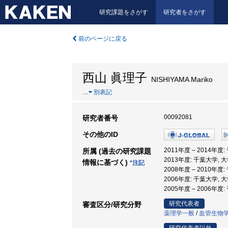
研究課題をさがす
研究者をさがす
前のページに戻る
西山 眞理子
NISHIYAMA Mariko
…
別表記
00092081
研究者番号
その他のID
2011年度 – 2014年度
所属 (過去の研究課題
2013年度: 千葉大学,
情報に基づく)
*注記
2008年度 – 2010年
2006年度: 千葉大学,
2005年度 – 2006年
研究代表者
審査区分/研究分野
薬理学一般
/
血管生物