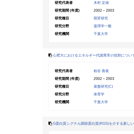
研究代表者
木村 定雄
研究期間 (年度)
2002 – 2003
研究種目
萌芽研究
研究分野
薬理学一般
研究機関
千葉大学
心肥大におけるエネルギー代謝異常の役割につい
研究代表者
粕谷 善俊
研究期間 (年度)
2002 – 2003
研究種目
基盤研究(C)
研究分野
体育学
研究機関
千葉大学
G蛋白質シグナル調節蛋白質(RGS)を介する新し