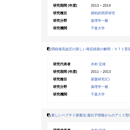
研究期間 (年度)
2013 – 2014
研究種目
挑戦的萌芽研究
研究分野
薬理学一般
研究機関
千葉大学
閉経後高血圧の新しい発症経路の解明：ＡＴ１受
研究代表者
木村 定雄
研究期間 (年度)
2011 – 2013
研究種目
基盤研究(C)
研究分野
薬理学一般
研究機関
千葉大学
新しいペプチド探索法:遺伝子情報からのアミド型