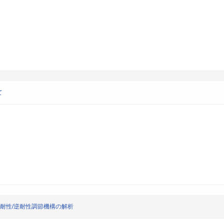
て
い耐性/逆耐性調節機構の解析