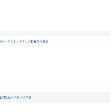
容体・ＲＧＳ・ＳＰＬの相互作用解析
生理活性ペプチドの予測