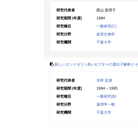
研究代表者
西山 真理子
研究期間 (年度)
1994
研究種目
一般研究(C)
研究分野
血管生物学
研究機関
千葉大学
新しいエンドセリンBレセプターの遺伝子解析と
研究代表者
木村 定雄
研究期間 (年度)
1994 – 1995
研究種目
一般研究(B)
研究分野
薬理学一般
研究機関
千葉大学