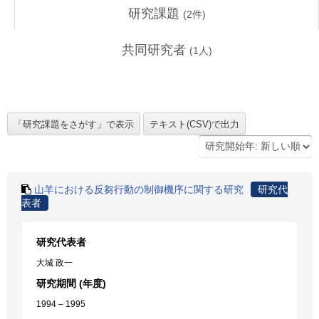
研究課題
(
2
件)
共同研究者
(
1
人)
山羊における反芻行動の制御機序に関する研究
研究代
表者
研究代表者
大城 政一
研究期間 (年度)
1994 – 1995