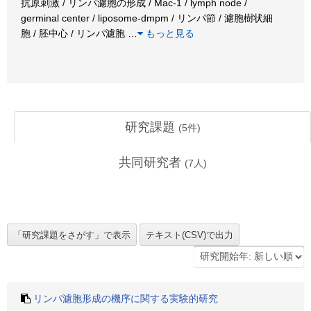
抗原刺激 / リンパ濾胞の形成 / Mac-1 / lymph node /
germinal center / liposome-dmpm / リンパ節 / 濾胞樹状細
胞 / 胚中心 / リンパ濾胞
…
もっと見る
研究課題
(
5
件)
共同研究者
(
7
人)
リンパ濾胞形成の機序に関する実験的研究