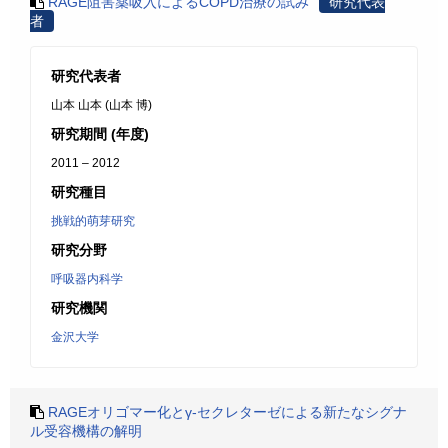
RAGE阻害薬吸入によるCOPD治療の試み
研究代表
者
研究代表者
山本 山本 (山本 博)
研究期間 (年度)
2011 – 2012
研究種目
挑戦的萌芽研究
研究分野
呼吸器内科学
研究機関
金沢大学
RAGEオリゴマー化とγ-セクレターゼによる新たなシグナ
ル受容機構の解明