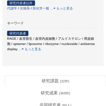
研究代表者以外
代謝学
/
生物系
/
医化学一般
…
もっと見る
キーワード
研究代表者
RAGE / 血管新生 / 血管内皮細胞 / アルドステロン / 周皮細
胞 / aptamer / liposome / ribozyme / nucleoside / antisense
display
…
もっと見る
研究課題
(
32
件)
研究成果
(
369
件)
共同研究者
(
60
人)