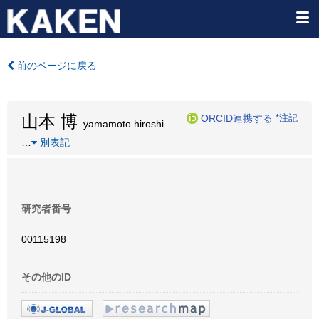
前のページに戻る
山本 博
ORCID連携する
*注記
yamamoto hiroshi
…
別表記
研究者番号
00115198
その他のID