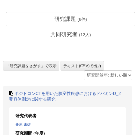
研究課題
(
8
件)
共同研究者
(
12
人)
ポジトロンCTを用いた脳変性疾患におけるドパミンD_2
受容体測定に関する研究
研究代表者
桑原 康雄
研究期間 (年度)