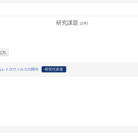
研究課題
(
1
件)
るレトロウィルスの関与
研究代表者