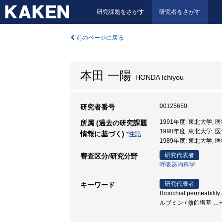
研究課題をさがす
研究者をさがす
前のページに戻る
本田 一陽
HONDA Ichiyou
00125650
研究者番号
1991年度: 東北大学,
所属 (過去の研究課題
1990年度: 東北大学,
情報に基づく)
*注記
1989年度: 東北大学,
研究代表者
審査区分/研究分野
呼吸器内科学
研究代表者
キーワード
Bronchial permeability
ルブミン / 修飾塩基
…