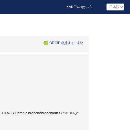
KAKENの使い方
ORCID連携する
*注記
 HTLV-1 / Chronic bronchobronchiolitis / ^<13>I-ア