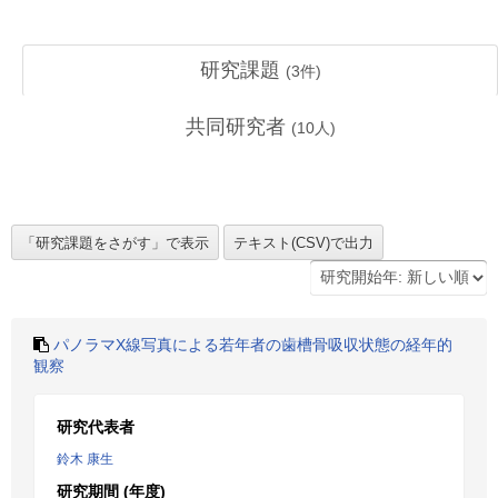
研究課題
(
3
件)
共同研究者
(
10
人)
パノラマX線写真による若年者の歯槽骨吸収状態の経年的
観察
研究代表者
鈴木 康生
研究期間 (年度)