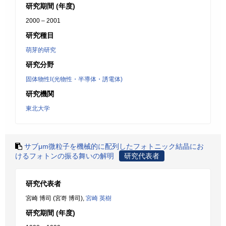
研究期間 (年度)
2000 – 2001
研究種目
萌芽的研究
研究分野
固体物性Ⅰ(光物性・半導体・誘電体)
研究機関
東北大学
サブμm微粒子を機械的に配列したフォトニック結晶にお
けるフォトンの振る舞いの解明
研究代表者
研究代表者
宮崎 博司 (宮嵜 博司),
宮崎 英樹
研究期間 (年度)