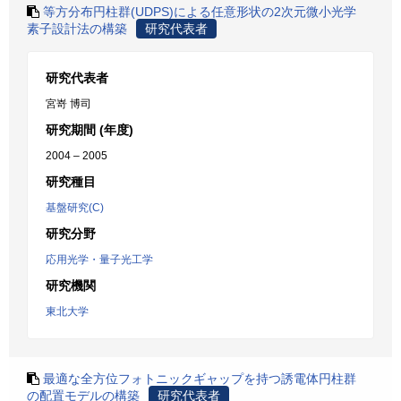
等方分布円柱群(UDPS)による任意形状の2次元微小光学
素子設計法の構築
研究代表者
研究代表者
宮嵜 博司
研究期間 (年度)
2004 – 2005
研究種目
基盤研究(C)
研究分野
応用光学・量子光工学
研究機関
東北大学
最適な全方位フォトニックギャップを持つ誘電体円柱群
の配置モデルの構築
研究代表者