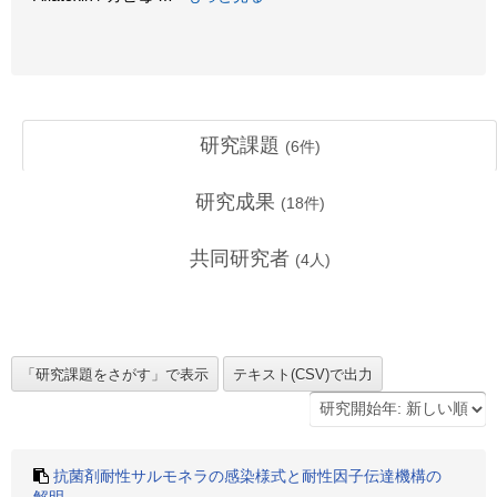
研究課題
(
6
件)
研究成果
(
18
件)
共同研究者
(
4
人)
抗菌剤耐性サルモネラの感染様式と耐性因子伝達機構の