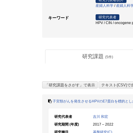
研究代表者以外
産婦人科学
/
産婦人科
研究代表者
キーワード
HPV / CIN / oncogene 
研究課題
(
5
件)
子宮頸がんを発生させるHPVのE7蛋白を標的と
研究代表者
吉川 和宏
研究期間 (年度)
2017 – 2022
研究種目
基盤研究(C)