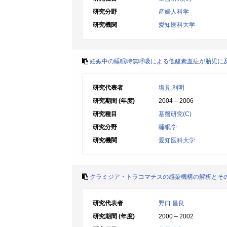
研究分野
産婦人科学
研究機関
愛知医科大学
妊娠中の睡眠時無呼吸による低酸素血症が胎児に
研究代表者
塩見 利明
研究期間 (年度)
2004 – 2006
研究種目
基盤研究(C)
研究分野
睡眠学
研究機関
愛知医科大学
クラミジア・トラコマチスの感染機構の解析とそ
研究代表者
野口 昌良
研究期間 (年度)
2000 – 2002