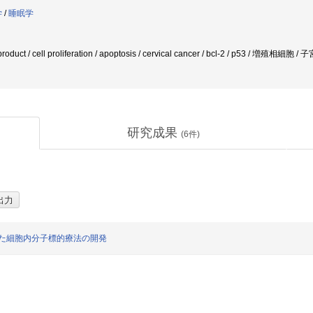
学
/
睡眠学
product / cell proliferation / apoptosis / cervical cancer / bcl-2 / p53 / 増殖相
研究成果
(
6
件)
した細胞内分子標的療法の開発