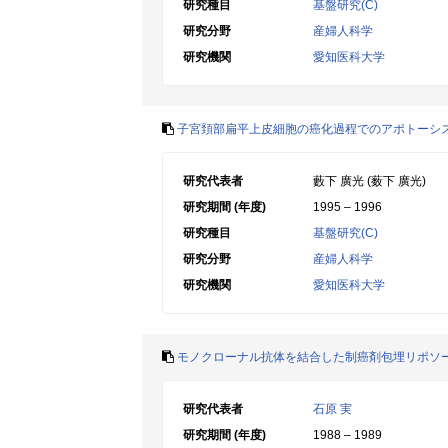
研究種目
基盤研究(C)
研究分野
産婦人科学
研究機関
愛知医科大学
子宮頚部扁平上皮細胞の癌化過程でのアポトーシ
研究代表者
藪下 廣光 (薮下 廣光)
研究期間 (年度)
1995 – 1996
研究種目
基盤研究(C)
研究分野
産婦人科学
研究機関
愛知医科大学
モノクローナル抗体を結合した制癌剤包埋リポソ
研究代表者
石原 実
研究期間 (年度)
1988 – 1989