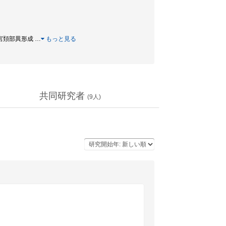
細胞 / 子宮頚部異形成
…
もっと見る
共同研究者
(
9
人)