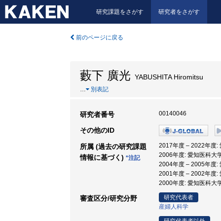
研究課題をさがす
研究者をさがす
前のページに戻る
藪下 廣光
YABUSHITA Hiromitsu
…
別表記
00140046
研究者番号
その他のID
2017年度 – 2022年度
所属 (過去の研究課題
2006年度: 愛知医科大学
情報に基づく)
*注記
2004年度 – 2005年
2001年度 – 2002年
2000年度: 愛知医科大学
研究代表者
審査区分/研究分野
産婦人科学