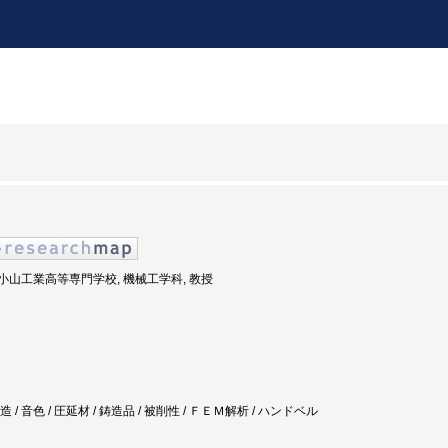
度: 小山工業高等専門学校, 機械工学科, 教授
造 / 音色 / 圧延材 / 鋳造品 / 被削性 / ＦＥＭ解析 / ハンドベル