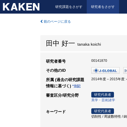
研究課題をさがす
研究者をさがす
前のページに戻る
田中 好一
tanaka koichi
00141870
研究者番号
その他のID
2014年度 – 2015年
所属 (過去の研究課題
情報に基づく)
*注記
研究代表者
審査区分/研究分野
美学・芸術諸学
研究代表者
キーワード
切削性 / 周波数特性 / 鋳