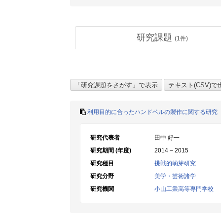
研究課題
(
1
件)
利用目的に合ったハンドベルの製作に関する研究
研究代表者
田中 好一
研究期間 (年度)
2014 – 2015
研究種目
挑戦的萌芽研究
研究分野
美学・芸術諸学
研究機関
小山工業高等専門学校