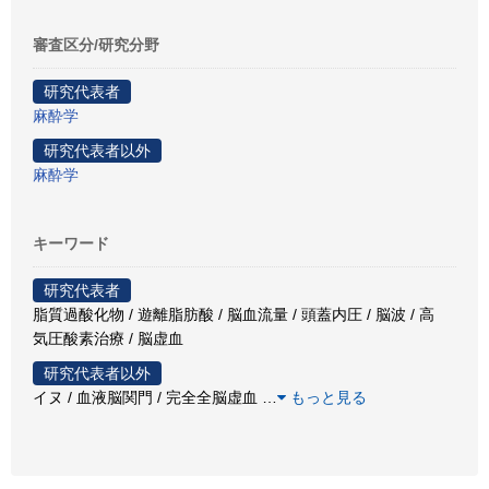
審査区分/研究分野
研究代表者
麻酔学
研究代表者以外
麻酔学
キーワード
研究代表者
脂質過酸化物 / 遊離脂肪酸 / 脳血流量 / 頭蓋内圧 / 脳波 / 高
気圧酸素治療 / 脳虚血
研究代表者以外
イヌ / 血液脳関門 / 完全全脳虚血
…
もっと見る