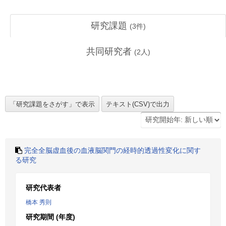
研究課題
(
3
件)
共同研究者
(
2
人)
完全全脳虚血後の血液脳関門の経時的透過性変化に関す
る研究
研究代表者
橋本 秀則
研究期間 (年度)