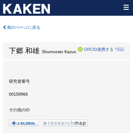
前のページに戻る
下郷 和雄
ORCID連携する
*注記
Shumozato Kazuo
研究者番号
00158966
その他のID