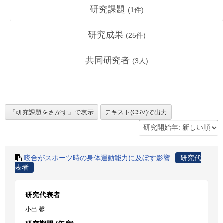
研究課題
(
1
件)
研究成果
(
25
件)
共同研究者
(
3
人)
咬合がスポーツ時の身体運動能力に及ぼす影響
研究代
表者
研究代表者
小出 馨