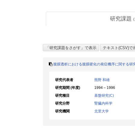
研究課題
(
腹膜透析における腹膜硬化の発症機序に関する研
研究代表者
熊野 和雄
研究期間 (年度)
1994 – 1996
研究種目
基盤研究(C)
研究分野
腎臓内科学
研究機関
北里大学