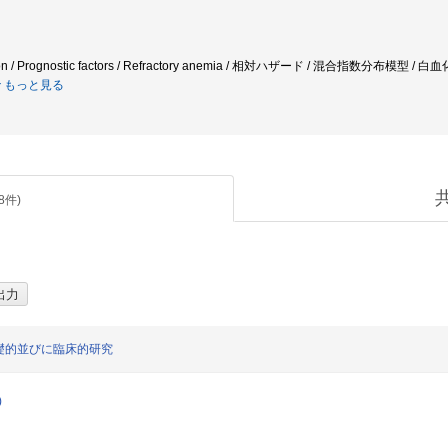
mation / Prognostic factors / Refractory anemia / 相対ハザード / 混合指数
もっと見る
8
件)
礎的並びに臨床的研究
)