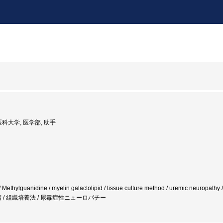
医科大学, 医学部, 助手
n / Methylguanidine / myelin galactolipid / tissue culture method / ure
 / 組織培養法 / 尿毒症性ニューロパチー