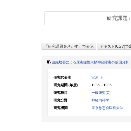
研究課題
(
組織培養による尿毒症性末梢神経障害の成因分析
研究代表者
宮原 正
研究期間 (年度)
1985 – 1986
研究種目
一般研究(C)
研究分野
神経内科学
研究機関
東京慈恵会医科大学