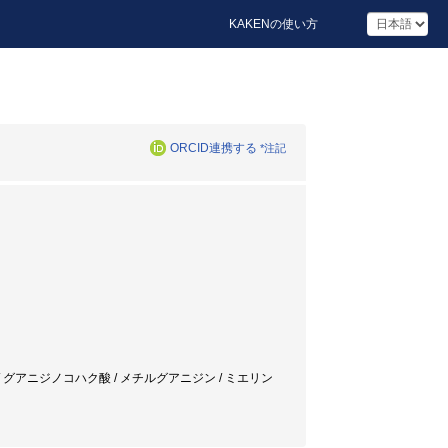
KAKENの使い方
ORCID連携する
*注記
mic neuropathy / グアニジノコハク酸 / メチルグアニジン / ミエリン