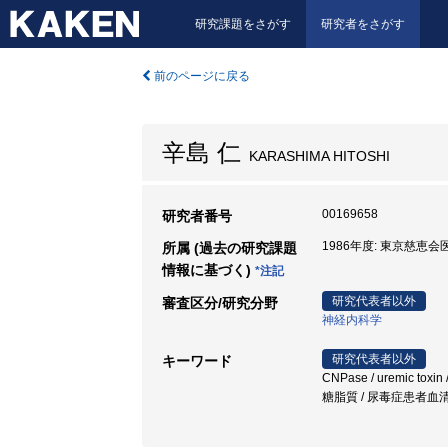
研究課題をさがす
研究者をさがす
前のページに戻る
辛島 仁
KARASHIMA HITOSHI
00169658
研究者番号
1986年度: 東京慈恵会
所属 (過去の研究課題
情報に基づく)
*注記
研究代表者以外
審査区分/研究分野
神経内科学
研究代表者以外
キーワード
CNPase / uremic toxi
糖脂質 / 尿毒症患者血清