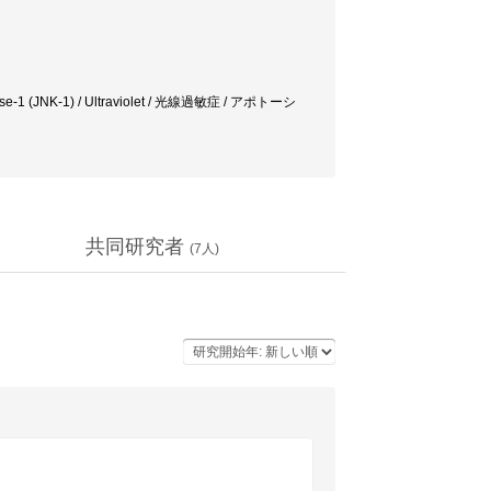
l kinase-1 (JNK-1) / Ultraviolet / 光線過敏症 / アポトーシ
共同研究者
(
7
人)