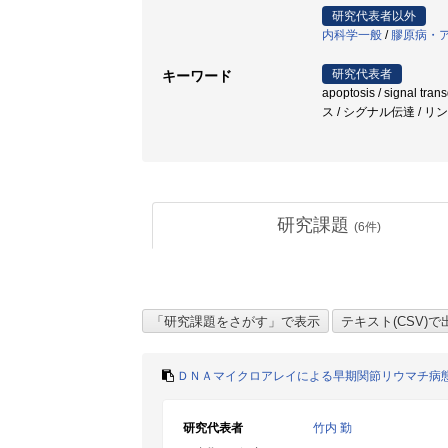
研究代表者以外
内科学一般
/
膠原病・
研究代表者
キーワード
apoptosis / signal tra
ス / シグナル伝達 / リンパ球
研究課題
(
6
件)
ＤＮＡマイクロアレイによる早期関節リウマチ病
研究代表者
竹内 勤