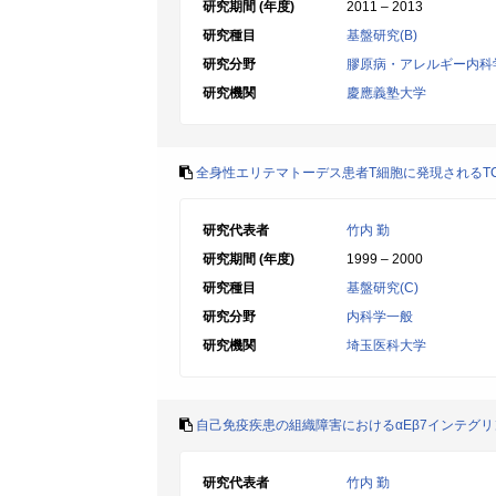
研究期間 (年度)
2011 – 2013
研究種目
基盤研究(B)
研究分野
膠原病・アレルギー内科
研究機関
慶應義塾大学
全身性エリテマトーデス患者T細胞に発現されるT
研究代表者
竹内 勤
研究期間 (年度)
1999 – 2000
研究種目
基盤研究(C)
研究分野
内科学一般
研究機関
埼玉医科大学
自己免疫疾患の組織障害におけるαEβ7インテグ
研究代表者
竹内 勤