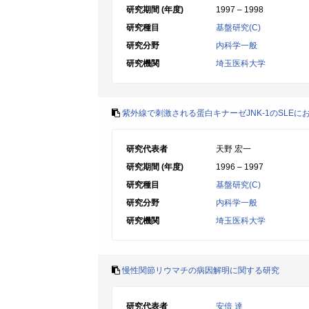
研究期間 (年度)
1997 – 1998
研究種目
基盤研究(C)
研究分野
内科学一般
研究機関
埼玉医科大学
紫外線で刺激される蛋白キナーゼJNK-1のSLEに
研究代表者
天野 宏一
研究期間 (年度)
1996 – 1997
研究種目
基盤研究(C)
研究分野
内科学一般
研究機関
埼玉医科大学
慢性関節リウマチの病因解明に関する研究
研究代表者
安倍 達