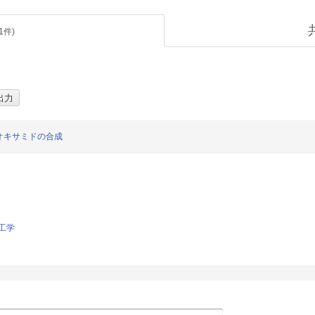
1
件)
オキサミドの合成
工学