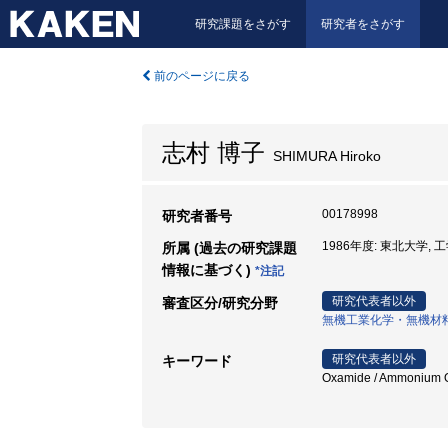
研究課題をさがす
研究者をさがす
前のページに戻る
志村 博子
SHIMURA Hiroko
00178998
研究者番号
1986年度: 東北大学, 
所属 (過去の研究課題
情報に基づく)
*注記
研究代表者以外
審査区分/研究分野
無機工業化学・無機材
研究代表者以外
キーワード
Oxamide / Ammonium O