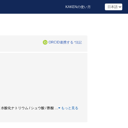
KAKENの使い方
ORCID連携する
*注記
oal / 酸素 / 水酸化ナトリウム / シュウ酸 / 酢酸
…
もっと見る