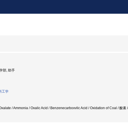
工学部, 助手
料工学
xalate / Ammonia / Oxalic Acid / Benzenecarboxvlic Acid / Oxidation of C