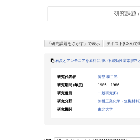
研究課題
(
石炭とアンモニアを原料に用いる緩効性窒素肥料
研究代表者
岡部 泰二郎
研究期間 (年度)
1985 – 1986
研究種目
一般研究(B)
研究分野
無機工業化学・無機材料
研究機関
東北大学