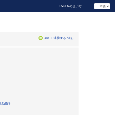
KAKENの使い方
ORCID連携する
*注記
験動物学