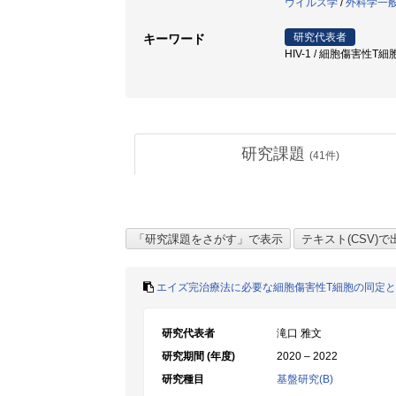
ウイルス学
/
外科学一
研究代表者
キーワード
HIV-1 / 細胞傷害性T細
研究課題
(
41
件)
エイズ完治療法に必要な細胞傷害性T細胞の同定
研究代表者
滝口 雅文
研究期間 (年度)
2020 – 2022
研究種目
基盤研究(B)