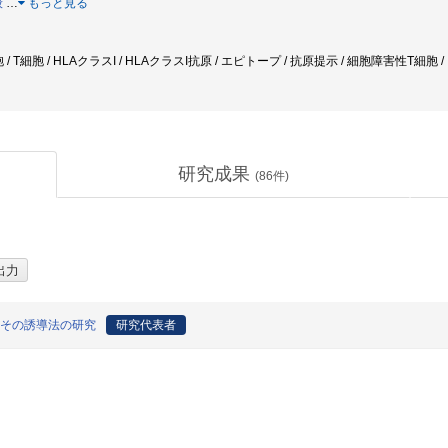
般
…
もっと見る
胞 / T細胞 / HLAクラスI / HLAクラスI抗原 / エピトープ / 抗原提示 / 細胞障害性T細胞 /
研究成果
(
86
件)
とその誘導法の研究
研究代表者