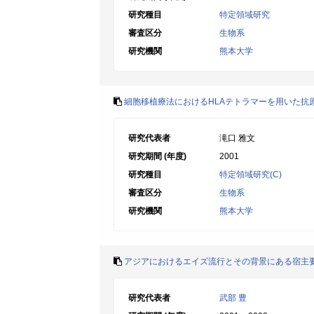
研究種目
特定領域研究
審査区分
生物系
研究機関
熊本大学
細胞移植療法におけるHLAテトラマーを用いた抗
研究代表者
滝口 雅文
研究期間 (年度)
2001
研究種目
特定領域研究(C)
審査区分
生物系
研究機関
熊本大学
アジアにおけるエイズ流行とその背景にある宿主
研究代表者
武部 豊