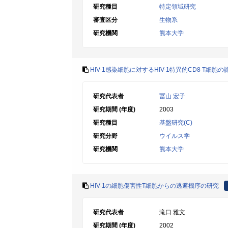
研究種目
特定領域研究
審査区分
生物系
研究機関
熊本大学
HIV-1感染細胞に対するHIV-1特異的CD8 T細胞
研究代表者
冨山 宏子
研究期間 (年度)
2003
研究種目
基盤研究(C)
研究分野
ウイルス学
研究機関
熊本大学
HIV-1の細胞傷害性T細胞からの逃避機序の研究
研究代表者
滝口 雅文
研究期間 (年度)
2002