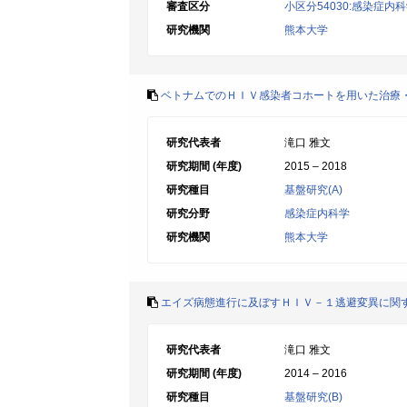
審査区分
小区分54030:感染症内
研究機関
熊本大学
ベトナムでのＨＩＶ感染者コホートを用いた治療
研究代表者
滝口 雅文
研究期間 (年度)
2015 – 2018
研究種目
基盤研究(A)
研究分野
感染症内科学
研究機関
熊本大学
エイズ病態進行に及ぼすＨＩＶ－１逃避変異に関
研究代表者
滝口 雅文
研究期間 (年度)
2014 – 2016
研究種目
基盤研究(B)