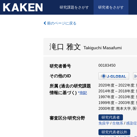
研究課題をさがす
研究者をさがす
前のページに戻る
滝口 雅文
Takiguchi Masafumi
00183450
研究者番号
その他のID
2020年度 – 2022
所属 (過去の研究課題
2014年度 – 2018年
情報に基づく)
*注記
1997年度 – 2010年
1999年度 – 2003
2000年度: 熊本大学
研究代表者
審査区分/研究分野
免疫学
/
生物系
/
感染症
研究代表者以外