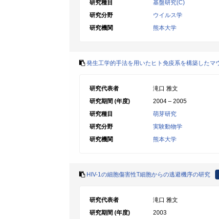
研究種目
基盤研究(C)
研究分野
ウイルス学
研究機関
熊本大学
発生工学的手法を用いたヒト免疫系を構築したマ
研究代表者
滝口 雅文
研究期間 (年度)
2004 – 2005
研究種目
萌芽研究
研究分野
実験動物学
研究機関
熊本大学
HIV-1の細胞傷害性T細胞からの逃避機序の研究
研究代表者
滝口 雅文
研究期間 (年度)
2003