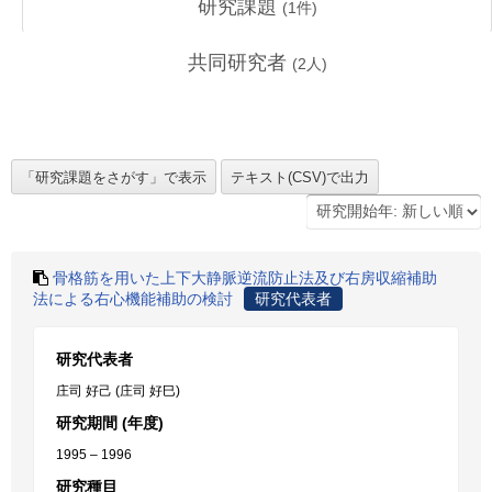
研究課題
(
1
件)
共同研究者
(
2
人)
骨格筋を用いた上下大静脈逆流防止法及び右房収縮補助
法による右心機能補助の検討
研究代表者
研究代表者
庄司 好己 (庄司 好巳)
研究期間 (年度)
1995 – 1996
研究種目