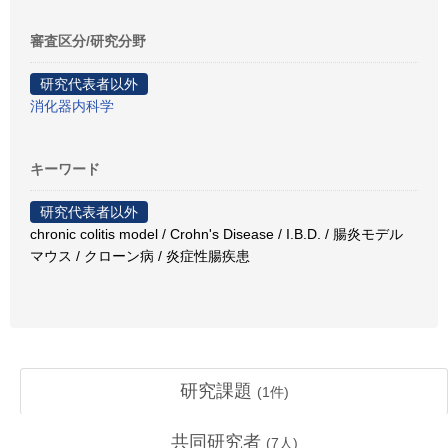
審査区分/研究分野
研究代表者以外
消化器内科学
キーワード
研究代表者以外
chronic colitis model / Crohn's Disease / I.B.D. / 腸炎モデル
マウス / クローン病 / 炎症性腸疾患
研究課題
(
1
件)
共同研究者
(
7
人)