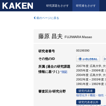
研究課題をさがす
研究者をさがす
前のページに戻る
藤原 昌夫
FUJIWARA Masao
00199390
研究者番号
その他のID
2007年度: 広島大学,
所属 (過去の研究課題
2005年度 – 2006年
情報に基づく)
*注記
2004年度: 広島大学,
2002年度 – 2003
1991年度 – 1992年度
研究代表者
審査区分/研究分野
物理化学
/
機能・物性
研究代表者以外