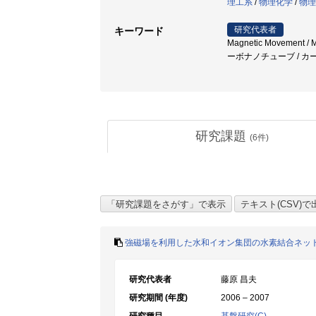
理工系
/
物理化学
/
物理
研究代表者
キーワード
Magnetic Movement /
ーボナノチューブ / カ
研究課題
(
6
件)
強磁場を利用した水和イオン集団の水素結合ネッ
研究代表者
藤原 昌夫
研究期間 (年度)
2006 – 2007