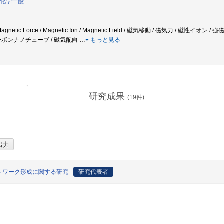
化学一般
 Magnetic Force / Magnetic Ion / Magnetic Field / 磁気移動 / 磁気力 / 磁性イオン /
ーボンナノチューブ / 磁気配向
…
もっと見る
研究成果
(
19
件)
トワーク形成に関する研究
研究代表者