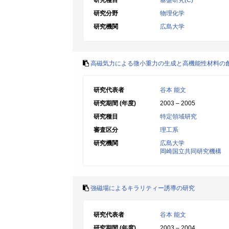
研究種目
基盤研究(C)
研究分野
物理化学
研究機関
広島大学
高磁気力による微小重力の生成と高機能性材料の
研究代表者
谷本 能文
研究期間 (年度)
2003 – 2005
研究種目
特定領域研究
審査区分
理工系
研究機関
広島大学
岡崎国立共同研究機構
強磁場によるキラリティー誘導の研究
研究代表者
谷本 能文
研究期間 (年度)
2003 – 2004