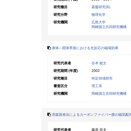
研究種目
基盤研究(B)
研究分野
物理化学
研究機関
広島大学
岡崎国立共同研究機構
液体―固体界面における光反応の磁場効果
研究代表者
谷本 能文
研究期間 (年度)
2002
研究種目
特定領域研究
審査区分
理工系
研究機関
岡崎国立共同研究機構
溶媒蒸発法によるカーボンファイバー膜の磁気配
研究代表者
藤原 昌夫