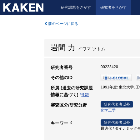
研究課題をさがす
研究者をさがす
前のページに戻る
岩間 力
イワマ ツトム
00223420
研究者番号
その他のID
1991年度: 東北大学, 
所属 (過去の研究課題
情報に基づく)
*注記
研究代表者以外
審査区分/研究分野
化学工学
研究代表者以外
キーワード
最適化 / ダイナミックモ