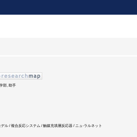
工学部, 助手
デル / 複合反応システム / 触媒充填層反応器 / ニュ-ラルネット