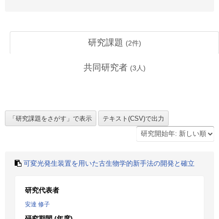
研究課題
(
2
件)
共同研究者
(
3
人)
可変光発生装置を用いた古生物学的新手法の開発と確立
研究代表者
安達 修子
研究期間 (年度)