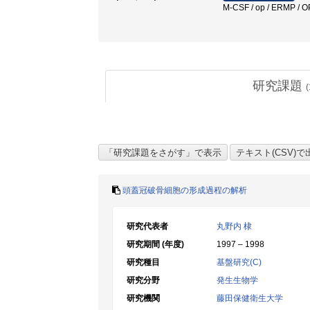
M-CSF / op / ERMP / 
研究課題
(
頭蓋冠破骨細胞の形成過程の解析
研究代表者
丸野内 棣
研究期間 (年度)
1997 – 1998
研究種目
基盤研究(C)
研究分野
発生生物学
研究機関
藤田保健衛生大学