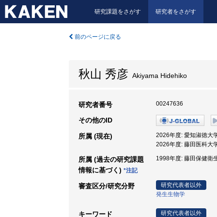
研究課題をさがす
研究者をさがす
前のページに戻る
秋山 秀彦
Akiyama Hidehiko
00247636
研究者番号
その他のID
2026年度: 愛知淑徳大
所属 (現在)
2026年度: 藤田医科大
1998年度: 藤田保健衛
所属 (過去の研究課題
情報に基づく)
*注記
研究代表者以外
審査区分/研究分野
発生生物学
研究代表者以外
キーワード