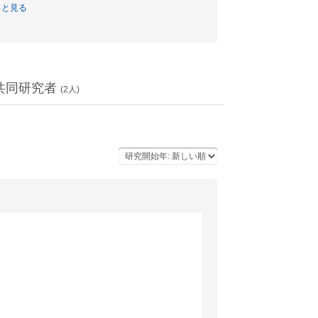
っと見る
共同研究者
(
2
人)