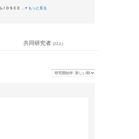
ム / ＯＳＣＥ
…
もっと見る
共同研究者
(
22
人)