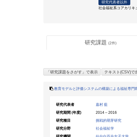
研究代表者以外
社会福祉系コアカリキュラム
研究課題
(
2
件)
教育モデルと評価システムの構築による福祉専門
研究代表者
嘉村 藍
研究期間 (年度)
2014 – 2016
研究種目
挑戦的萌芽研究
研究分野
社会福祉学
研究機関
仙台白百合女子大学