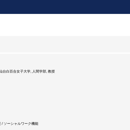
度: 仙台白百合女子大学, 人間学部, 教授
援 / ソーシャルワーク機能