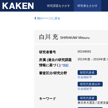
研究課題をさがす
研究者をさがす
前のページに戻る
白川 充
SHIRAKAW Mitsuru
00248692
研究者番号
2013年度 – 2016年
所属 (過去の研究課題
情報に基づく)
*注記
研究代表者
審査区分/研究分野
社会福祉学
研究代表者以外
社会福祉学
研究代表者
キーワード
東日本大震災 / 災害支