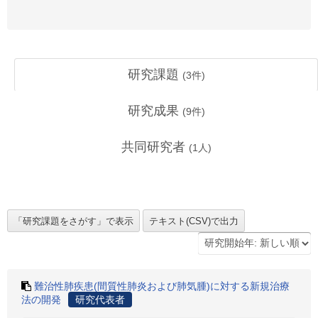
研究課題
(
3
件)
研究成果
(
9
件)
共同研究者
(
1
人)
難治性肺疾患(間質性肺炎および肺気腫)に対する新規治療
法の開発
研究代表者