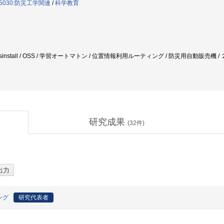
5030:防災工学関連
/
科学教育
ols / sysinstall / OSS / 学習オートマトン / 位置情報利用ルーティング / 防災用自動販
研究成果
(
32
件)
ング
研究代表者