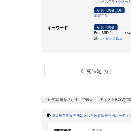
システム工学
/
小区分2
研究代表者以外
教育工学
研究代表者
キーワード
FreeBSD / urdto
法
…
もっと見る
研究課題
(
5
件)
防災用自動販売機に適した位置情報利用ルーティ
研究代表者
原 元司