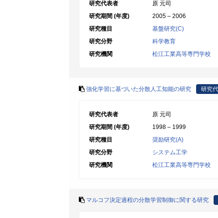
研究代表者
原 元司
研究期間 (年度)
2005 – 2006
研究種目
基盤研究(C)
研究分野
科学教育
研究機関
松江工業高等専門学校
強化学習に基づいた分散人工知能の研究
研究
研究代表者
原 元司
研究期間 (年度)
1998 – 1999
研究種目
奨励研究(A)
研究分野
システム工学
研究機関
松江工業高等専門学校
マルコフ決定過程の分散学習制御に関する研究