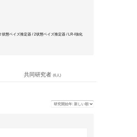
売機 / ２状態ベイズ推定器 / 2状態ベイズ推定器 / LR-I強化
共同研究者
(
6
人)